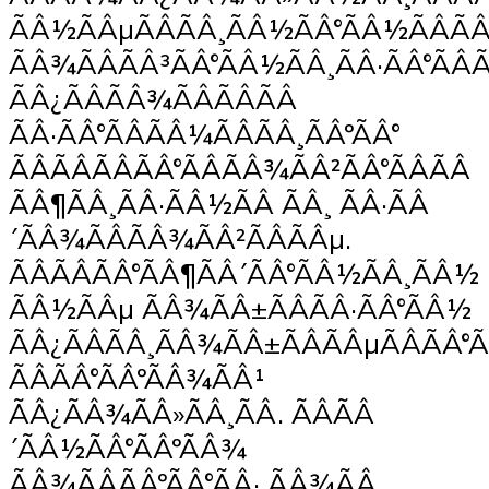
ÃÂ½ÃÂµÃÂÃÂ¸ÃÂ½ÃÂ°ÃÂ½ÃÂÃÂ
ÃÂ¾ÃÂÃÂ³ÃÂ°ÃÂ½ÃÂ¸ÃÂ·ÃÂ°ÃÂÃ
ÃÂ¿ÃÂÃÂ¾ÃÂÃÂÃÂ
ÃÂ·ÃÂ°ÃÂÃÂ¼ÃÂÃÂ¸ÃÂºÃÂ°
ÃÂÃÂÃÂÃÂ°ÃÂÃÂ¾ÃÂ²ÃÂ°ÃÂÃÂ
ÃÂ¶ÃÂ¸ÃÂ·ÃÂ½ÃÂ ÃÂ¸ ÃÂ·ÃÂ
´ÃÂ¾ÃÂÃÂ¾ÃÂ²ÃÂÃÂµ.
ÃÂÃÂÃÂ°ÃÂ¶ÃÂ´ÃÂ°ÃÂ½ÃÂ¸ÃÂ½
ÃÂ½ÃÂµ ÃÂ¾ÃÂ±ÃÂÃÂ·ÃÂ°ÃÂ½
ÃÂ¿ÃÂÃÂ¸ÃÂ¾ÃÂ±ÃÂÃÂµÃÂÃÂ°
ÃÂÃÂ°ÃÂºÃÂ¾ÃÂ¹
ÃÂ¿ÃÂ¾ÃÂ»ÃÂ¸ÃÂ. ÃÂÃÂ
´ÃÂ½ÃÂ°ÃÂºÃÂ¾
ÃÂ¾ÃÂÃÂºÃÂ°ÃÂ· ÃÂ¾ÃÂ