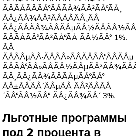
ÃÂÃÂÃÂÃÂ°ÃÂÃÂ¾ÃÂ²ÃÂºÃÂ¸
ÃÂ¿ÃÂ¾ÃÂ²ÃÂÃÂÃÂ¸ÃÂ
ÃÂ¿ÃÂÃÂ¾ÃÂÃÂµÃÂ½ÃÂÃÂ½Ã
ÃÂÃÂÃÂ°ÃÂ²ÃÂºÃÂ ÃÂ½ÃÂ° 1%.
ÃÂ
ÃÂÃÂµÃÂ·ÃÂÃÂ»ÃÂÃÂÃÂ°ÃÂÃÂµ
ÃÂÃÂ°ÃÂ»ÃÂÃÂ½ÃÂµÃÂ²ÃÂ¾ÃÂ
ÃÂ¸ÃÂ¿ÃÂ¾ÃÂÃÂµÃÂºÃÂ°
ÃÂ±ÃÂÃÂ´ÃÂµÃÂ ÃÂ²ÃÂÃÂ
´ÃÂ°ÃÂ½ÃÂ° ÃÂ¿ÃÂ¾ÃÂ´ 3%.
Льготные программы
под 2 процента в