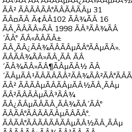
ÃÂ·ÃÂ°ÃÂºÃÂÃÂµÃÂ¿ÃÂ»ÃÂµÃÂ
ÃÂ² ÃÂÃÂÃÂ°ÃÂÃÂÃÂµ 31
ÃÂ¤ÃÂ Ã¢ÂÂ102 ÃÂ¾ÃÂ 16
ÃÂ¸ÃÂÃÂ»ÃÂ 1998 ÃÂ³ÃÂ¾ÃÂ
´ÃÂ° ÃÂ«ÃÂÃÂ±
ÃÂ¸ÃÂ¿ÃÂ¾ÃÂÃÂµÃÂºÃÂµÃÂ».
ÃÂÃÂ¾ÃÂ»ÃÂ¸ÃÂ ÃÂ
´ÃÂ¾ÃÂ»ÃÂ¶ÃÂµÃÂ½ ÃÂ
´ÃÂµÃÂ¹ÃÂÃÂÃÂ²ÃÂ¾ÃÂ²ÃÂ°ÃÂ
ÃÂ² ÃÂÃÂµÃÂÃÂµÃÂ½ÃÂ¸ÃÂµ
ÃÂ²ÃÂÃÂµÃÂ³ÃÂ¾
ÃÂ¿ÃÂµÃÂÃÂ¸ÃÂ¾ÃÂ´ÃÂ°
ÃÂÃÂ°ÃÂÃÂÃÂµÃÂÃÂ°.
ÃÂÃÂ°ÃÂÃÂÃÂÃÂµÃÂ½ÃÂ¸ÃÂµ