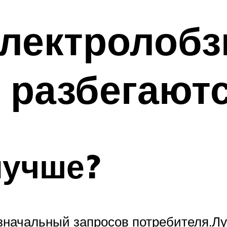
лектролобзи
и разбегаютс
лучше?
значальный запросов потребителя.Л