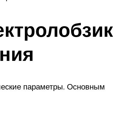
ектролобзик
ания
ические параметры. Основным