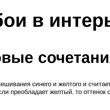
ои в интер
овые сочетани
мешивания синего и желтого и счита
сли преобладает желтый, то оттенок 