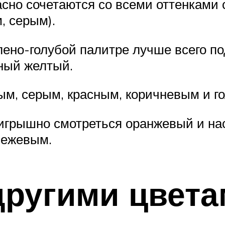
но сочетаются со всеми оттенками си
, серым).
лено-голубой палитре лучше всего по
ный желтый.
ым, серым, красным, коричневым и г
игрышно смотреться оранжевый и на
бежевым.
другими цвет