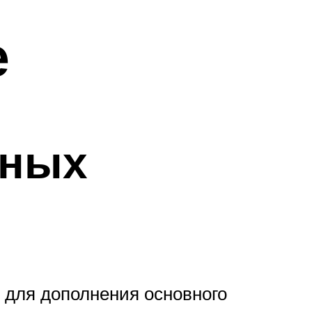
е
чных
 для дополнения основного