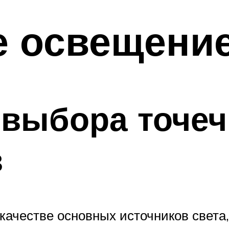
е освещени
 выбора точе
в
качестве основных источников света,