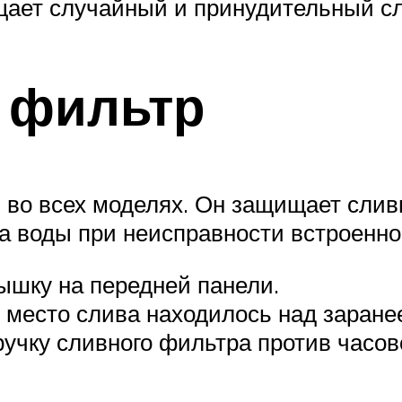
щает случайный и принудительный с
 фильтр
 во всех моделях. Он защищает сливн
а воды при неисправности встроенно
ышку на передней панели.
ы место слива находилось над заране
чку сливного фильтра против часово