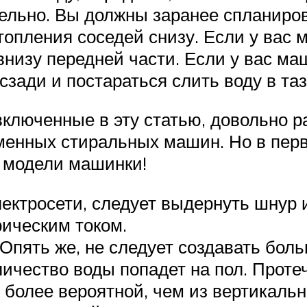
ельно. Вы должны заранее спланиров
топления соседей снизу. Если у вас 
низу передней части. Если у вас ма
зади и постараться слить воду в таз
ключенные в эту статью, довольно р
енных стиральных машин. Но в перву
й модели машинки!
ектросети, следует выдернуть шнур и
рическим током.
 Опять же, не следует создавать бол
оличество воды попадет на пол. Прот
более вероятной, чем из вертикальн