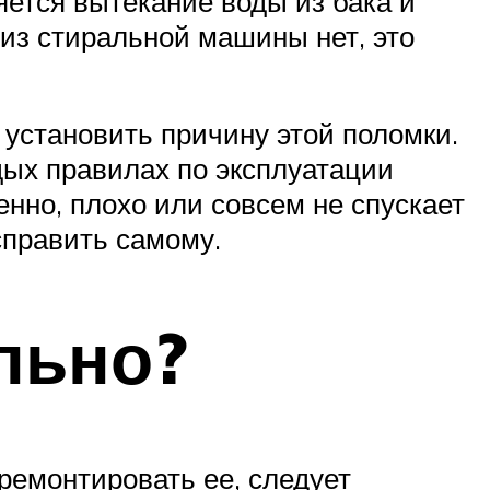
яется вытекание воды из бака и
 из стиральной машины нет, это
 установить причину этой поломки.
дых правилах по эксплуатации
нно, плохо или совсем не спускает
справить самому.
льно?
ремонтировать ее, следует