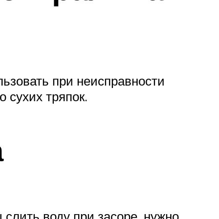
льзовать при неисправности
 сухих тряпок.
а
слить воду при засоре, нужно