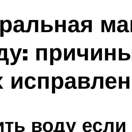
иральная ма
ду: причин
х исправле
ить воду если