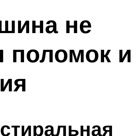
шина не
ы поломок и
ния
 стиральная