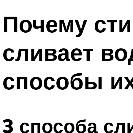
Почему ст
сливает во
способы и
3 способа сл