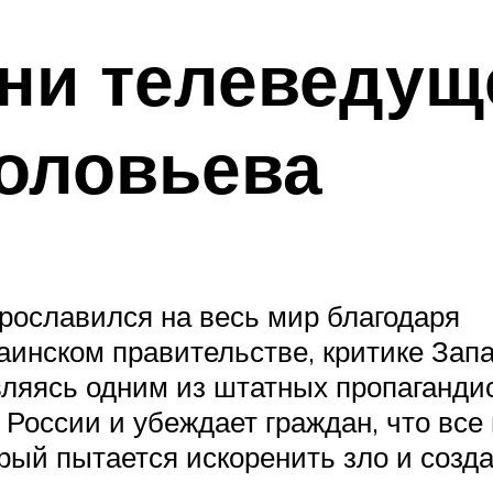
ни телеведущ
оловьева
ославился на весь мир благодаря
инском правительстве, критике Зап
ляясь одним из штатных пропаганди
России и убеждает граждан, что все в
рый пытается искоренить зло и созд