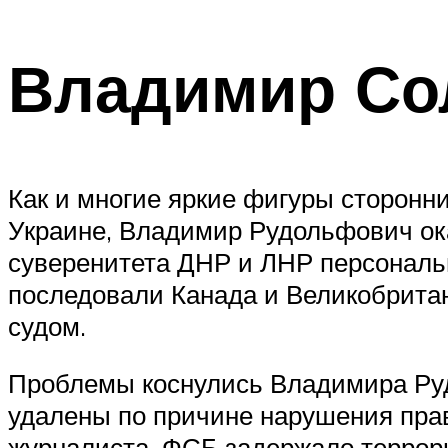
Владимир Со
Как и многие яркие фигуры сторонн
Украине, Владимир Рудольфович ока
суверенитета ДНР и ЛНР персональн
последовали Канада и Великобрита
судом.
Проблемы коснулись Владимира Руд
удалены по причине нарушения прав
журналиста. ФСБ задержало террори