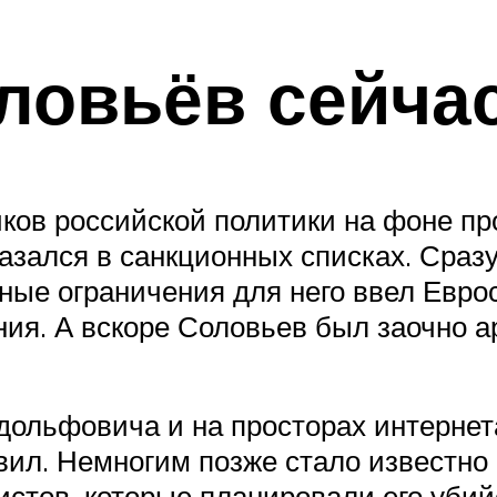
ловьёв сейча
иков российской политики на фоне п
зался в санкционных списках. Сраз
ые ограничения для него ввел Еврос
ния. А вскоре Соловьев был заочно 
ольфовича и на просторах интернета
ил. Немногим позже стало известно
стов, которые планировали его убий