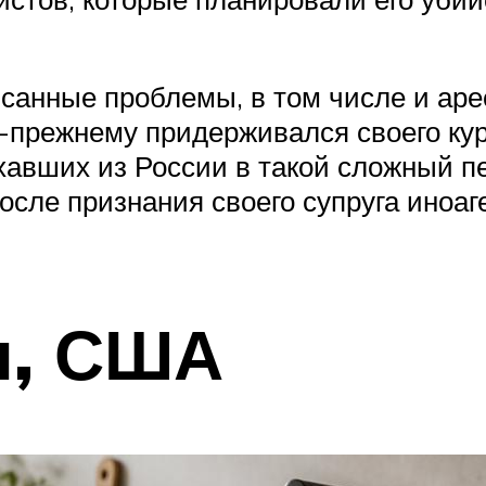
анные проблемы, в том числе и аре
о-прежнему придерживался своего кур
хавших из России в такой сложный п
после признания своего супруга иноа
л, США