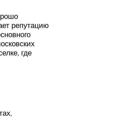
орошо
ает репутацию
основного
московских
елке, где
тах,