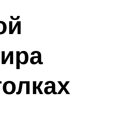
ой
ира
голках