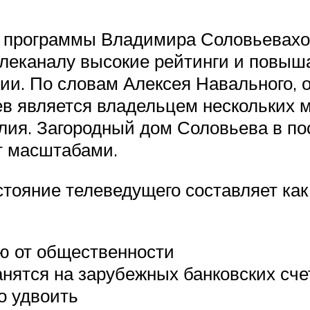
ой программы Владимира Соловьевах
елеканалу высокие рейтинги и повыш
и. По словам Алексея Навального, 
в является владельцем нескольких 
лия. Загородный дом Соловьева в пос
т масштабами.
стояние телеведущего составляет как
ю от общественности
анятся на зарубежных банковских сче
о удвоить