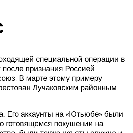
с
роходящей специальной операции в
у после признания Россией
оюз. В марте этому примеру
арестован Лучаковским районным
. Его аккаунты на «Ютьюбе» были
 о готовящемся покушении на
ство, были также изъяты оружие и