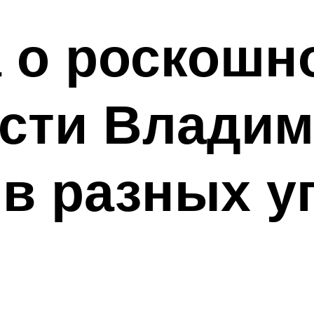
 о роскошн
сти Владим
в разных у