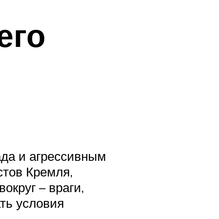
его
ада и агрессивным
стов Кремля,
округ – враги,
ать условия