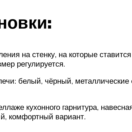
новки:
ния на стенку, на которые ставитс
змер регулируется.
ечи: белый, чёрный, металлические о
еллаже кухонного гарнитура, навесная
ый, комфортный вариант.