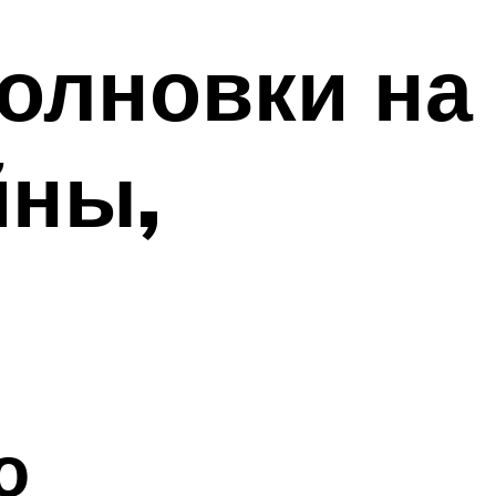
олновки на
йны,
о