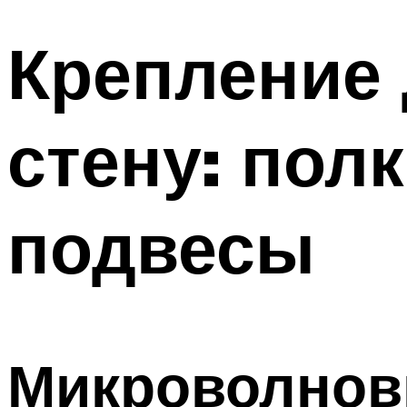
Крепление 
стену: пол
подвесы
Микроволновк