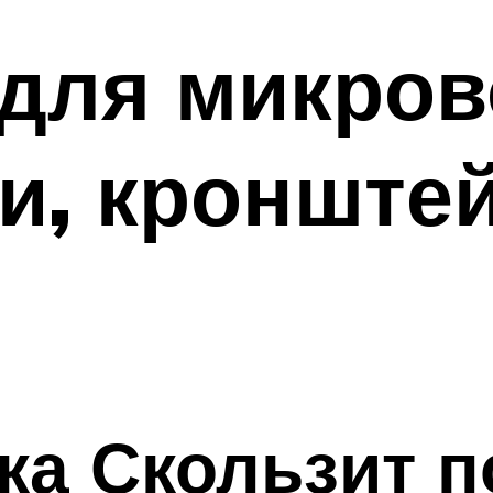
для микров
ки, кронште
а Скользит п