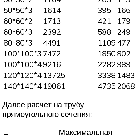
50*50*3
1614
395
166
60*60*2
1713
421
179
60*60*3
2392
588
249
80*80*3
4491
1109
477
100*100*3
7472
1850
802
100*100*4
9216
2282
989
120*120*4
13725
3338
1483
140*140*4
19061
4735
2068
Далее расчёт на трубу
прямоугольного сечения:
Максимальная