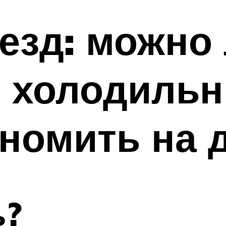
езд: можно
 холодильн
номить на 
ь?