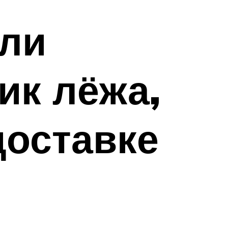
 ли
ик лёжа,
доставке