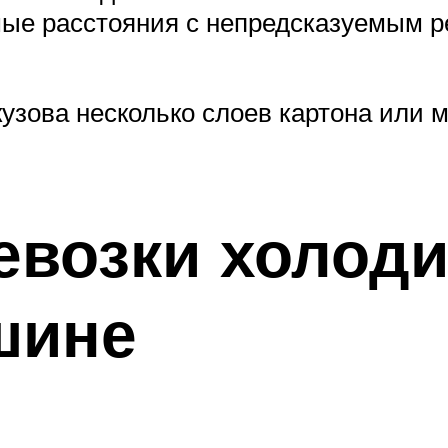
мые расстояния с непредсказуемым р
узова несколько слоев картона или м
евозки холод
шине