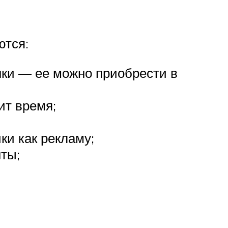
ются:
нки — ее можно приобрести в
ит время;
ки как рекламу;
ты;