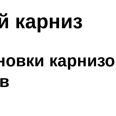
й карниз
овки карнизо
в