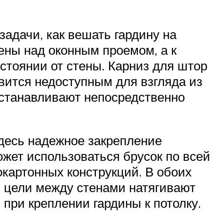
адачи, как вешать гардину на
тены над оконным проемом, а к
стоянии от стены. Карниз для штор
вится недоступным для взгляда из
устанавливают непосредственно
 здесь надежное закрепление
жет использоваться брусок по всей
окартонных конструкций. В обоих
й цели между стенами натягивают
при креплении гардины к потолку.