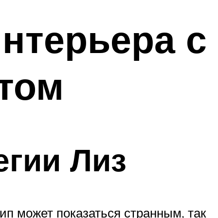
интерьера с
этом
егии Лиз
ип может показаться странным, так