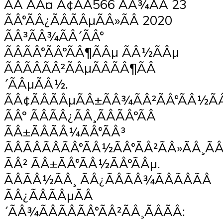
ÃÂ ÃÂ¤ Ã¢ÂÂ566 ÃÂ¾ÃÂ 23
ÃÂ°ÃÂ¿ÃÂÃÂµÃÂ»ÃÂ 2020
ÃÂ³ÃÂ¾ÃÂ´ÃÂ°
ÃÂÃÂ°ÃÂºÃÂ¶ÃÂµ ÃÂ½ÃÂµ
ÃÂÃÂÃÂ²ÃÂµÃÂÃÂ¶ÃÂ
´ÃÂµÃÂ½.
ÃÂ¢ÃÂÃÂµÃÂ±ÃÂ¾ÃÂ²ÃÂ°ÃÂ½Ã
ÃÂº ÃÂÃÂ¿ÃÂ¸ÃÂÃÂºÃÂ
ÃÂ±ÃÂÃÂ¼ÃÂ°ÃÂ³
ÃÂÃÂÃÂÃÂ°ÃÂ½ÃÂ°ÃÂ²ÃÂ»ÃÂ¸ÃÂ
ÃÂ² ÃÂ±ÃÂ°ÃÂ½ÃÂºÃÂµ.
ÃÂÃÂ½ÃÂ¸ ÃÂ¿ÃÂÃÂ¾ÃÂÃÂÃÂ
ÃÂ¿ÃÂÃÂµÃÂ
´ÃÂ¾ÃÂÃÂÃÂ°ÃÂ²ÃÂ¸ÃÂÃÂ: