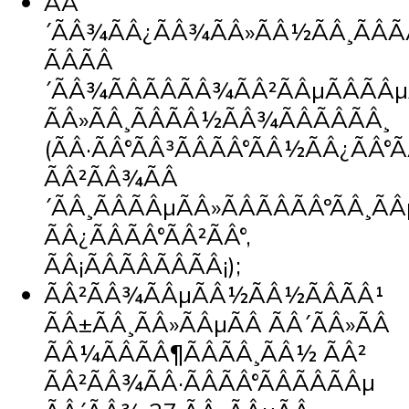
ÃÂ
´ÃÂ¾ÃÂ¿ÃÂ¾ÃÂ»ÃÂ½ÃÂ¸ÃÂ
ÃÂÃÂ
´ÃÂ¾ÃÂÃÂÃÂ¾ÃÂ²ÃÂµÃÂÃÂµ
ÃÂ»ÃÂ¸ÃÂÃÂ½ÃÂ¾ÃÂÃÂÃÂ¸
(ÃÂ·ÃÂ°ÃÂ³ÃÂÃÂ°ÃÂ½ÃÂ¿ÃÂ°
ÃÂ²ÃÂ¾ÃÂ
´ÃÂ¸ÃÂÃÂµÃÂ»ÃÂÃÂÃÂºÃÂ¸ÃÂ
ÃÂ¿ÃÂÃÂ°ÃÂ²ÃÂ°,
ÃÂ¡ÃÂÃÂÃÂÃÂ¡);
ÃÂ²ÃÂ¾ÃÂµÃÂ½ÃÂ½ÃÂÃÂ¹
ÃÂ±ÃÂ¸ÃÂ»ÃÂµÃÂ ÃÂ´ÃÂ»ÃÂ
ÃÂ¼ÃÂÃÂ¶ÃÂÃÂ¸ÃÂ½ ÃÂ²
ÃÂ²ÃÂ¾ÃÂ·ÃÂÃÂ°ÃÂÃÂÃÂµ