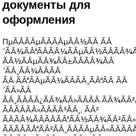
документы для
оформления
ПµÃÂÃÂµÃÂÃÂµÃÂ½ÃÂ ÃÂ
´ÃÂ¾ÃÂºÃÂÃÂ¼ÃÂµÃÂ½ÃÂÃÂ¾Ã
ÃÂ½ÃÂµÃÂ¾ÃÂ±ÃÂÃÂ¾ÃÂ
´ÃÂ¸ÃÂ¼ÃÂÃÂ
ÃÂ·ÃÂ°ÃÂµÃÂ¼ÃÂÃÂ¸ÃÂºÃÂ ÃÂ
´ÃÂ»ÃÂ
ÃÂ¸ÃÂÃÂ¿ÃÂ¾ÃÂ»ÃÂÃÂ·ÃÂ¾ÃÂ²
ÃÂÃÂÃÂ»ÃÂÃÂ³ÃÂ¸, ÃÂ²
ÃÂÃÂ¾ÃÂÃÂÃÂ°ÃÂ½ÃÂ¾ÃÂ²ÃÂ»
ÃÂÃÂÃÂ°ÃÂ²ÃÂ¸ÃÂÃÂµÃÂ»ÃÂÃÂÃ