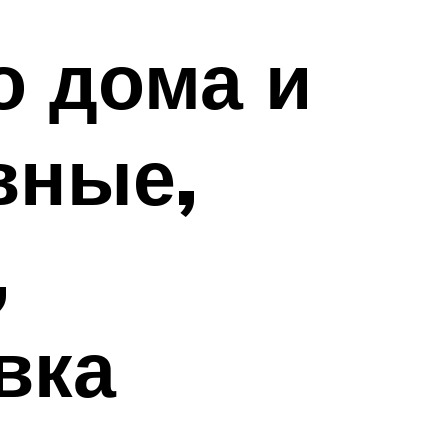
о дома и
вные,
,
вка