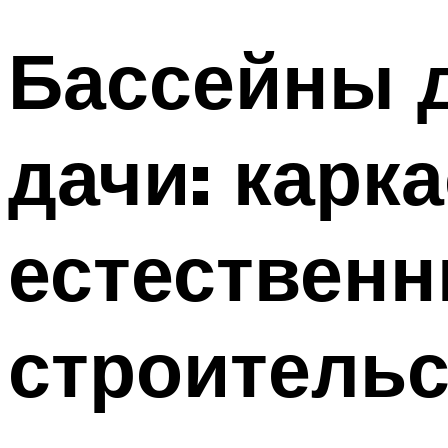
Бассейны д
дачи: карк
естественн
строительс