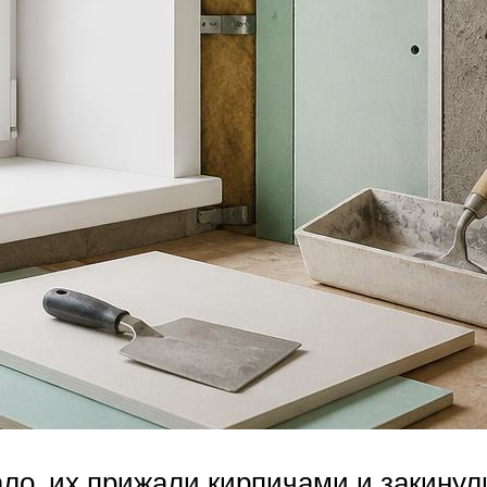
ало, их прижали кирпичами и закинул