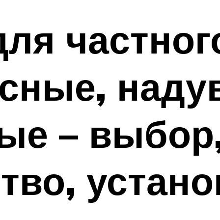
ля частног
асные, наду
ые – выбор
тво, устано