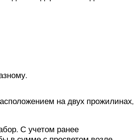
азному.
расположением на двух прожилинах,
абор. С учетом ранее
бы в сумме с просветом возле