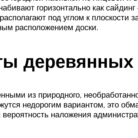
 набивают горизонтально как сайдинг
располагают под углом к плоскости з
ным расположением доски.
ты деревянных
ными из природного, необработанного
ажутся недорогим вариантом, это обм
я вероятность наложения администра