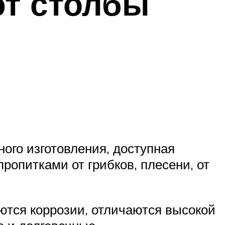
ют столбы
ого изготовления, доступная
ропитками от грибков, плесени, от
ются коррозии, отличаются высокой