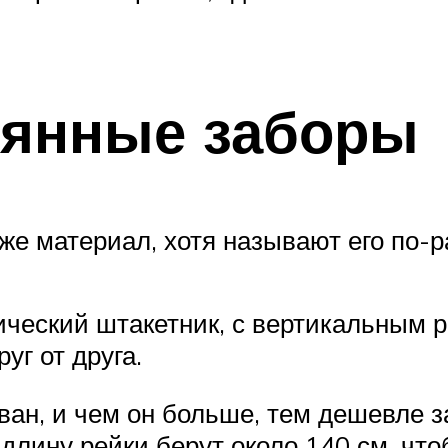
вянные заборы
 же материал, хотя называют его по-р
ческий штакетник, с вертикальным 
уг от друга.
ан, и чем он больше, тем дешевле з
длину рейки берут около 140 см, что