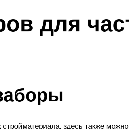
ров для ча
заборы
к стройматериала, здесь также можн