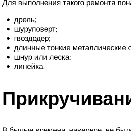
Для выполнения такого ремонта пон
дрель;
шуруповерт;
гвоздодер;
длинные тонкие металлические с
шнур или леска;
линейка.
Прикручиван
В былые времена, наверное, не было