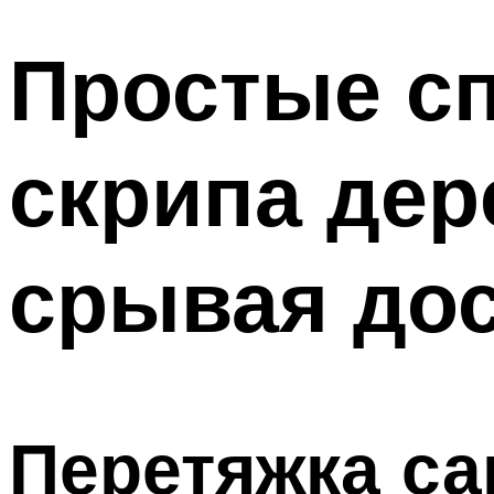
Простые с
скрипа дер
срывая до
Перетяжка с