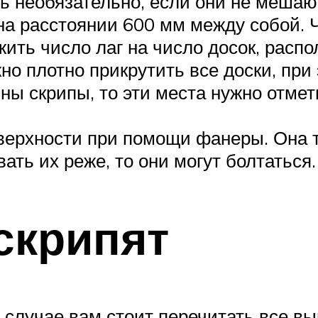
ь необязательно, если они не мешаю
 на расстоянии 600 мм между собой. 
жить число лаг на число досок, расп
жно плотно прикрутить все доски, пр
ны скрипы, то эти места нужно отмет
ерхности при помощи фанеры. Она т
ать их реже, то они могут болтаться.
скрипят
м случае вам стоит перечитать все 