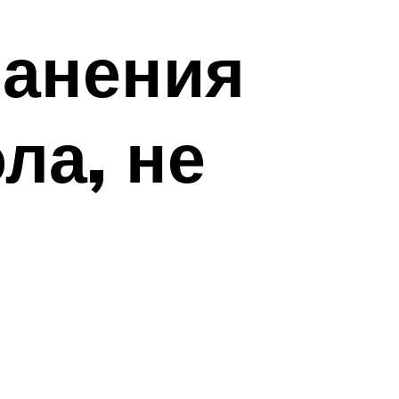
ранения
ла, не