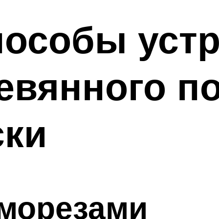
пособы уст
евянного по
ски
аморезами