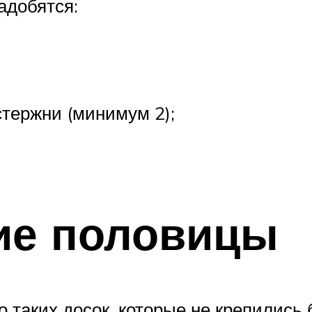
адобятся:
тержни (минимум 2);
ие половицы
 таких досок, которые не крепились 