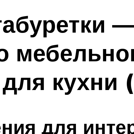
табуретки 
о мебельно
 для кухни 
ния для интер