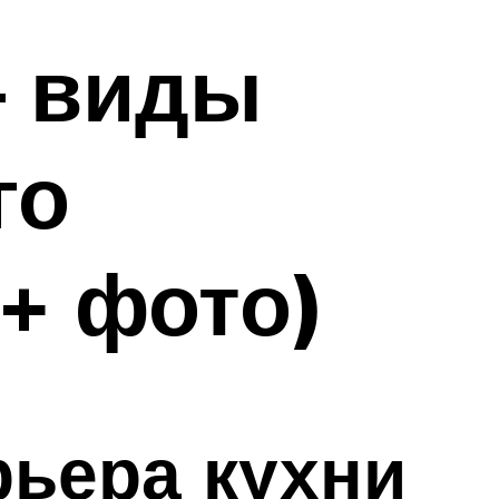
— виды
го
(+ фото)
ьера кухни