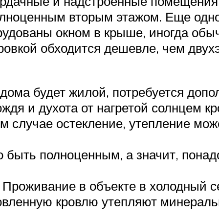
ердачные и надстроенные помещения 
полноценным вторым этажом. Еще одн
рудованы окном в крыше, иногда об
ровкой обходится дешевле, чем двухэ
 дома будет жилой, потребуется допо
ждя и духота от нагретой солнцем к
ом случае остекление, утепление мо
 быть полноценным, а значит, понад
 Проживание в объекте в холодный с
овленную кровлю утепляют минеральн