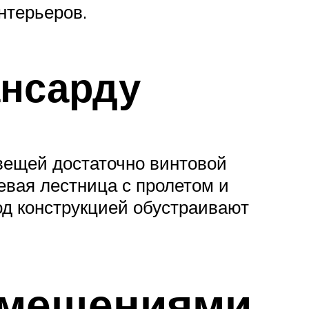
нтерьеров.
ансарду
вещей достаточно винтовой
евая лестница с пролетом и
од конструкцией обустраивают
омещениями