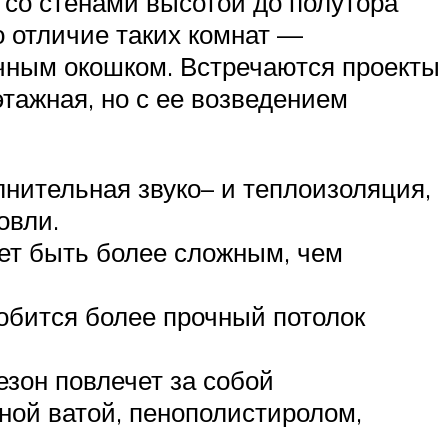
со стенами высотой до полутора
о отличие таких комнат —
ычным окошком. Встречаются проекты
тажная, но с ее возведением
лнительная звуко– и теплоизоляция,
ровли.
жет быть более сложным, чем
обится более прочный потолок
езон повлечет за собой
ой ватой, пенополистиролом,