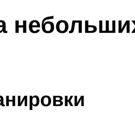
а небольши
анировки