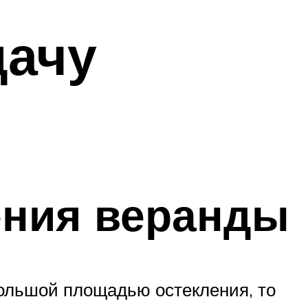
дачу
ения веранды
большой площадью остекления, то