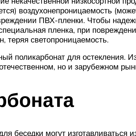
чие некачественной низкосортной про
ается) воздухонепроницаемость (може
овреждении ПВХ-пленки. Чтобы надеж
 специальная пленка, при повреждени
н, теряя светопроницаемость.
ный поликарбонат для остекления. И
 отечественном, но и зарубежном рын
рбоната
для беседки могут изготавливаться и