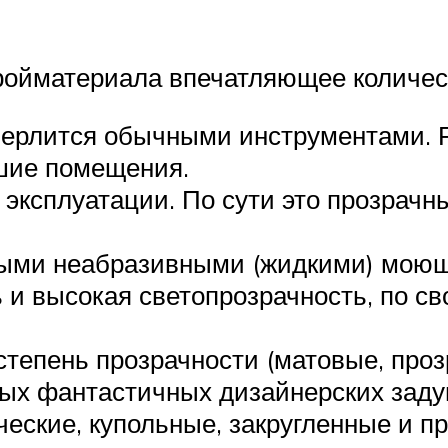
тройматериала впечатляющее количес
верлится обычными инструментами. Ра
шие помещения.
 эксплуатации. По сути это прозрачн
чными неабразивными (жидкими) мою
 и высокая светопрозрачность, по св
тепень прозрачности (матовые, проз
ых фантастичных дизайнерских задум
ские, купольные, закругленные и пр