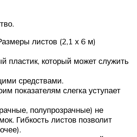
тво.
змеры листов (2,1 х 6 м)
ый пластик, который может служить
щими средствами.
оим показателям слегка уступает
рачные, полупрозрачные) не
ок. Гибкость листов позволит
очее).