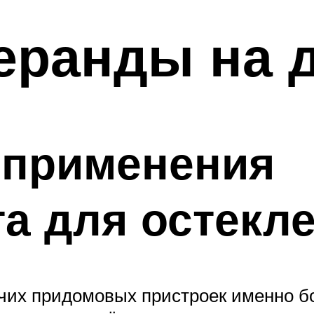
еранды на 
 применения
а для остекл
очих придомовых пристроек именно 