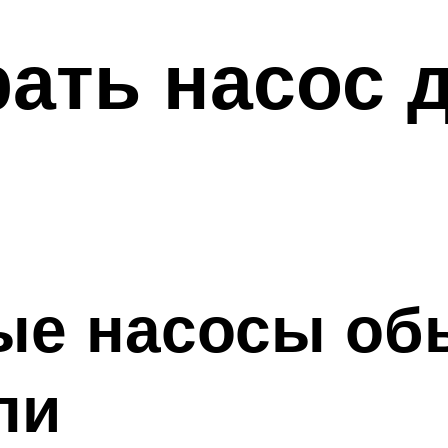
ать насос 
ые насосы об
ли