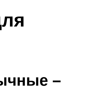
для
ычные –