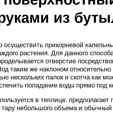
руками из буты
 осуществить прикорневой капельный
аждого растения. Для данного спосо
проделывается отверстие посредством
Под таким же наклоном относительно
ью нескольких палок и скотча как мож
спечить попадание воды прямо под 
пользуется в теплице, предполагает 
ть тару небольшого объема и обычный