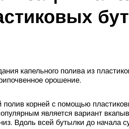
астиковых бу
дания капельного полива из пластик
трипочвенное орошение.
полив корней с помощью пластиков
популярным является вариант вкап
низ. Вдоль всей бутылки до начала с