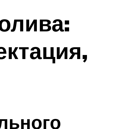
олива:
ектация,
льного