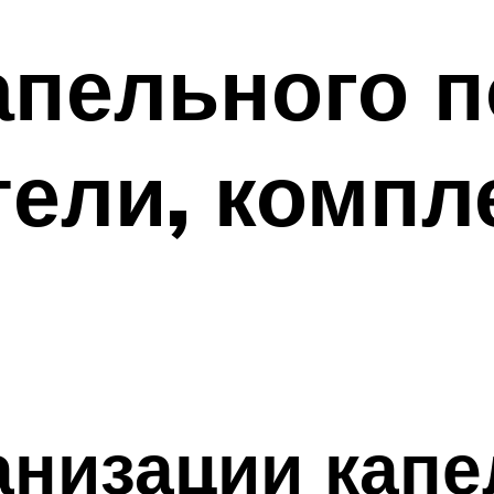
пельного п
ели, компл
низации капе