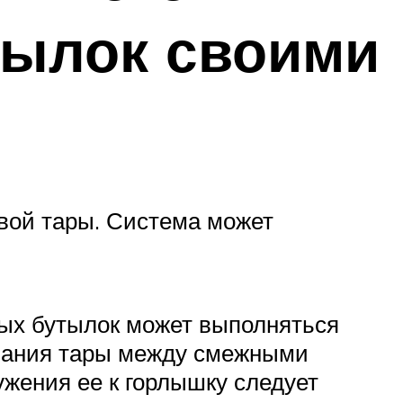
тылок своими
овой тары. Система может
ых бутылок может выполняться
ывания тары между смежными
ужения ее к горлышку следует