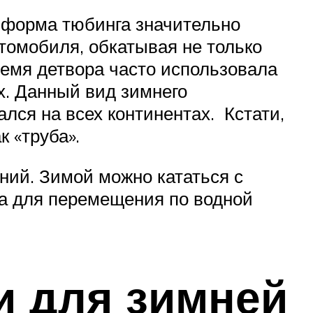
 форма тюбинга значительно
томобиля, обкатывая не только
время детвора часто использовала
х. Данный вид зимнего
лся на всех континентах. Кстати,
 «труба».
тний. Зимой можно кататься с
та для перемещения по водной
и для зимней