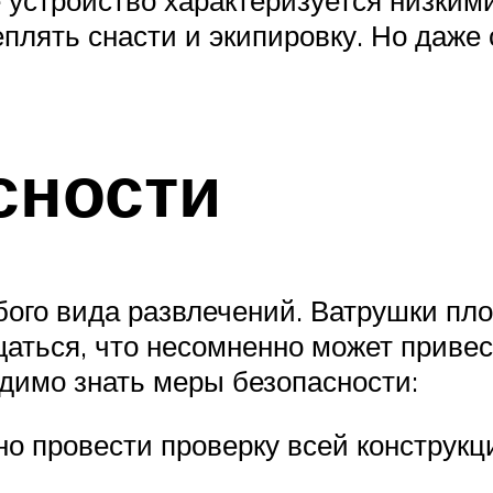
плять снасти и экипировку. Но даже 
сности
бого вида развлечений. Ватрушки пл
щаться, что несомненно может приве
димо знать меры безопасности:
о провести проверку всей конструкц