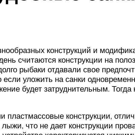
знообразных конструкций и модифика
нь считаются конструкции на полозь
долго рыбаки отдавали свое предпоч
 если уложить на санки одновременно
ние будет затруднительным. Тогда к
ли пластмассовые конструкции, отли
лыжи, что не дает конструкции пров
е устройство характеризуется низким