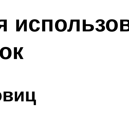
я использо
ок
овиц