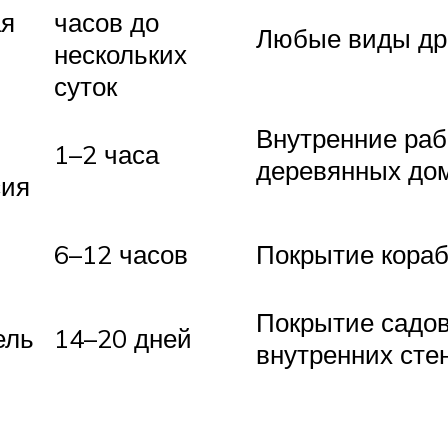
ая
часов до
Любые виды др
нескольких
суток
Внутренние раб
1–2 часа
деревянных дом
сия
6–12 часов
Покрытие кора
Покрытие садов
ель
14–20 дней
внутренних сте