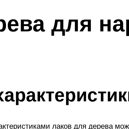
рева для н
характеристик
актеристиками лаков для дерева мож