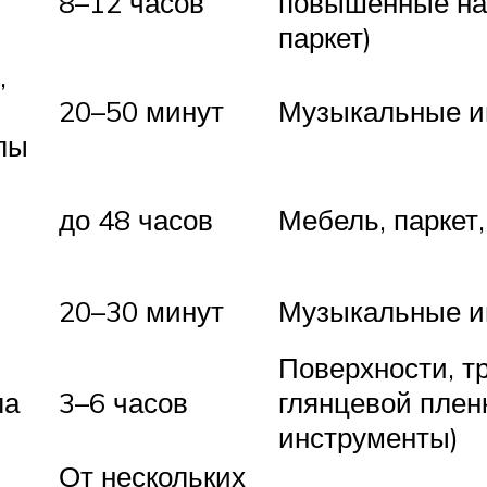
8–12 часов
повышенные наг
паркет)
,
20–50 минут
Музыкальные и
лы
я
до 48 часов
Мебель, паркет
20–30 минут
Музыкальные и
Поверхности, т
ла
3–6 часов
глянцевой плен
инструменты)
От нескольких