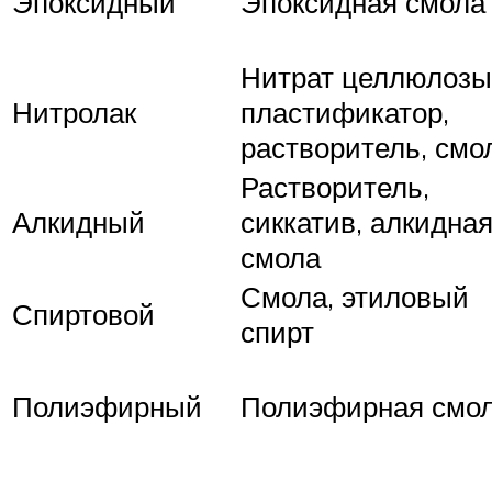
Эпоксидный
Эпоксидная смола
Нитрат целлюлозы
Нитролак
пластификатор,
растворитель, смо
Растворитель,
Алкидный
сиккатив, алкидна
смола
Смола, этиловый
Спиртовой
спирт
Полиэфирный
Полиэфирная смо