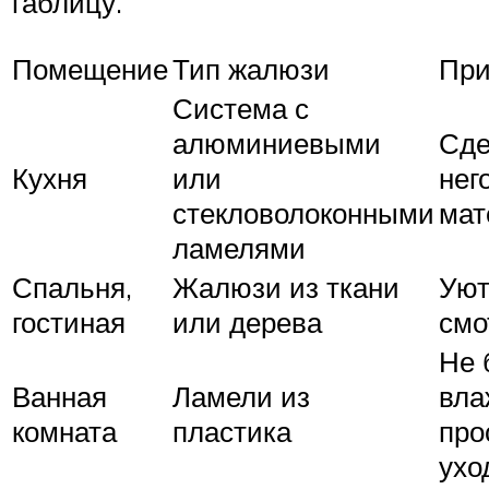
таблицу.
Помещение
Тип жалюзи
При
Система с
алюминиевыми
Сде
Кухня
или
нег
стекловолоконными
мат
ламелями
Спальня,
Жалюзи из ткани
Уют
гостиная
или дерева
смо
Не 
Ванная
Ламели из
вла
комната
пластика
про
ухо