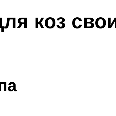
ля коз сво
па