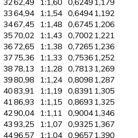
32
62,49
1:1,60
0,6249
1,179
33
64,94
1:1,54
0,6494
1,192
34
67,45
1:1,48
0,6745
1,206
35
70,02
1:1,43
0,7002
1,221
36
72,65
1:1,38
0,7265
1,236
37
75,36
1:1,33
0,7536
1,252
38
78,13
1:1,28
0,7813
1,269
39
80,98
1:1,24
0,8098
1,287
40
83,91
1:1,19
0,8391
1,305
41
86,93
1:1,15
0,8693
1,325
42
90,04
1:1,11
0,9004
1,346
43
93,25
1:1,07
0,9325
1,367
44
96,57
1:1,04
0,9657
1,390