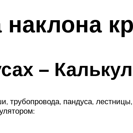
а наклона 
усах – Кальку
, трубопровода, пандуса, лестницы, 
улятором: