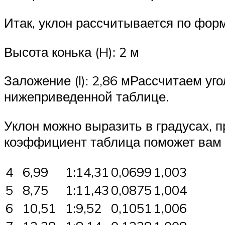
Итак, уклон рассчитывается по форм
Высота конька (H): 2 м
Заложение (l): 2,86 мРассчитаем угол
нижеприведенной таблице.
Уклон можно выразить в градусах, п
коэффициент таблица поможет вам б
4
6,99
1:14,31
0,0699
1,003
5
8,75
1:11,43
0,0875
1,004
6
10,51
1:9,52
0,1051
1,006