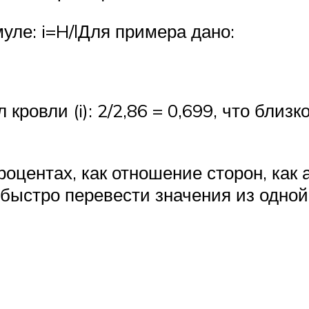
уле: i=H/lДля примера дано:
 кровли (i): 2/2,86 = 0,699, что близк
роцентах, как отношение сторон, как 
ыстро перевести значения из одной