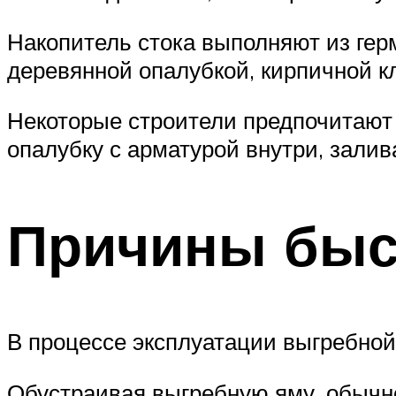
Накопитель стока выполняют из герм
деревянной опалубкой, кирпичной к
Некоторые строители предпочитают 
опалубку с арматурой внутри, зали
Причины быс
В процессе эксплуатации выгребно
Обустраивая выгребную яму, обычн