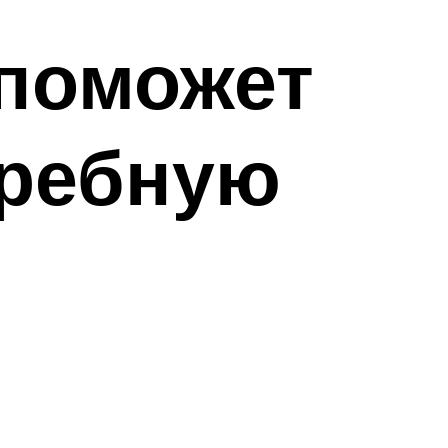
 поможет
гребную