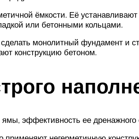
етичной ёмкости. Её устанавливают 
ладкой или бетонными кольцами.
сделать монолитный фундамент и ст
вают конструкцию бетоном.
трого наполн
й ямы, эффективность ее дренажного
о применяют негерметичную констру