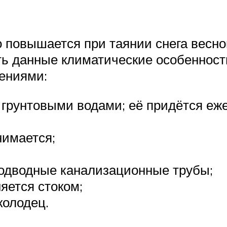
 повышается при таянии снега весн
ть данные климатические особенност
ениями:
 грунтовыми водами; её придётся еж
нимается;
одводные канализационные трубы;
яется стоком;
колодец.