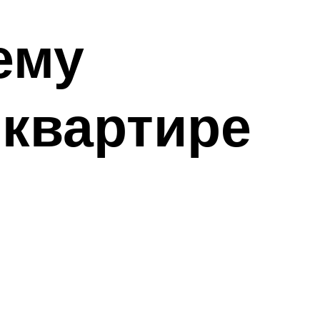
ему
 квартире