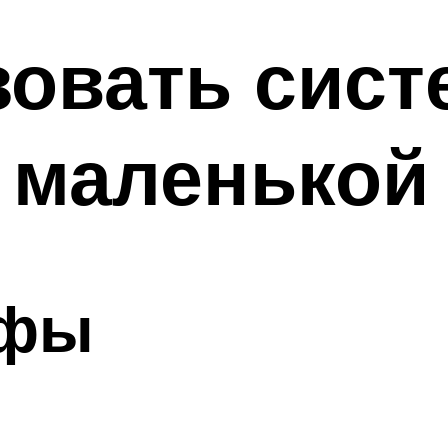
зовать сист
 маленькой
афы