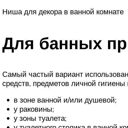
Ниша для декора в ванной комнате
Для банных п
Самый частый вариант использован
средств, предметов личной гигиены
в зоне ванной и/или душевой;
у раковины;
у зоны туалета;
у туалетного столика в ванной ко