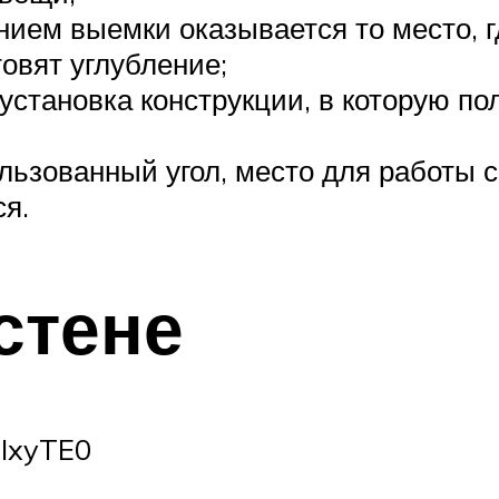
ием выемки оказывается то место, гд
товят углубление;
установка конструкции, в которую п
ользованный угол, место для работы
ся.
стене
NIxyTE0