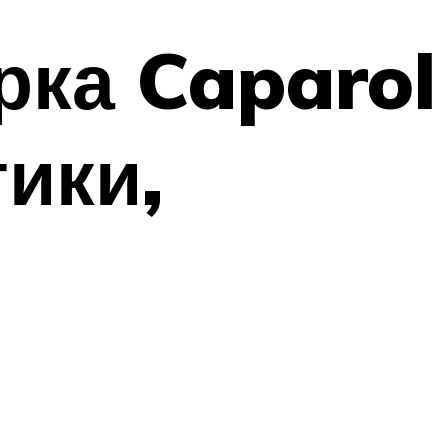
рка Caparol
тики,