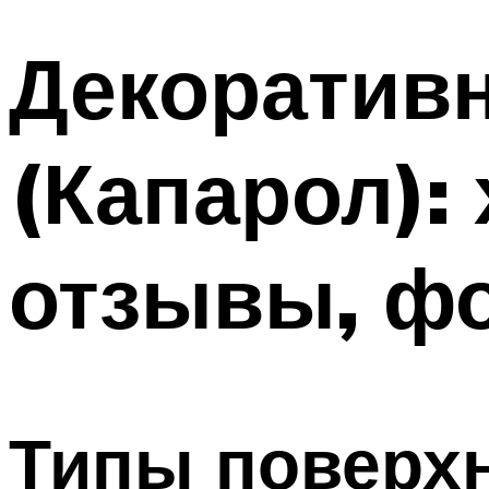
Декоративн
(Капарол):
отзывы, ф
Типы поверхн