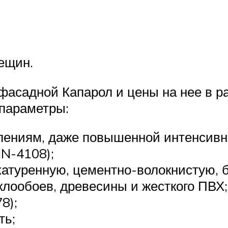
ещин.
фасадной Капарол и цены на нее в 
параметры:
лениям, даже повышенной интенсивн
N-4108);
катуренную, цементно-волокнистую, 
еклообоев, древесины и жесткого ПВХ;
8);
ть;