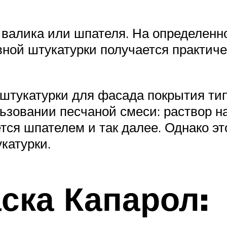
 валика или шпателя. На определенно
ной штукатурки получается практичес
штукатурки для фасада покрытия тип
ьзовании песчаной смеси: раствор н
тся шпателем и так далее. Однако э
катурки.
ска Капарол: