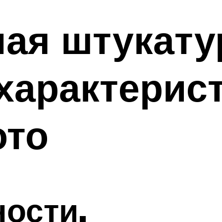
ая штукату
 характерис
ото
ости.