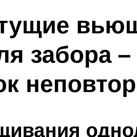
тущие вью
ля забора –
ток неповт
ивания однол