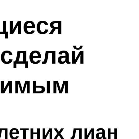
щиеся
 сделай
оримым
етних лиан